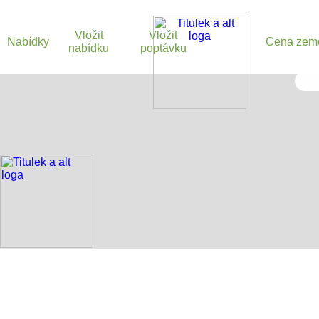
Vložit
Vložit
Nabídky
Cena zem
nabídku
poptávku