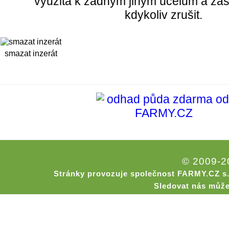
využita k žádným jiným účelům a zas
kdykoliv zrušit.
smazat inzerát
© 2009-
Stránky provozuje společnost FARMY.CZ s.
Sledovat nás může