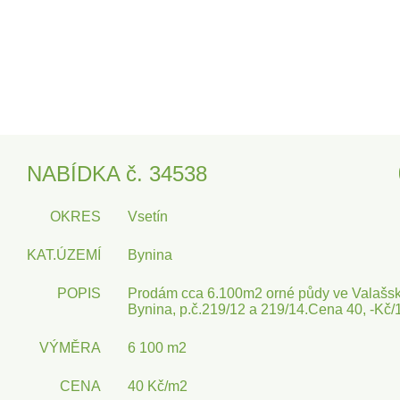
NABÍDKA č. 34538
OKRES
Vsetín
KAT.ÚZEMÍ
Bynina
POPIS
Prodám cca 6.100m2 orné půdy ve Valašské
Bynina, p.č.219/12 a 219/14.Cena 40, -Kč/
VÝMĚRA
6 100 m2
CENA
40 Kč/m2