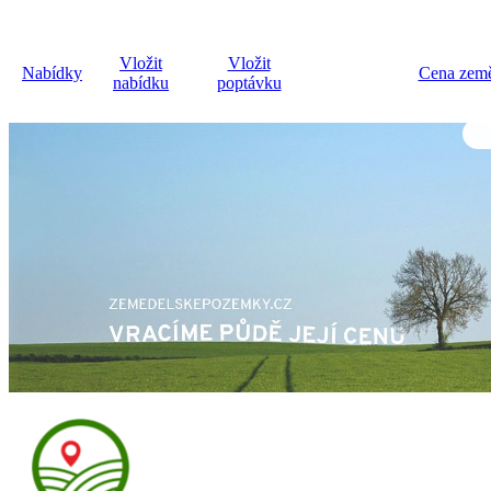
Vložit
Vložit
Nabídky
Cena země
nabídku
poptávku