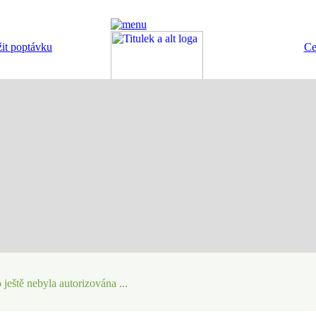
it poptávku
Ce
NABÍDKA č.34516
 ještě nebyla autorizována ...