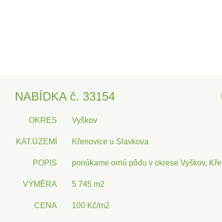
NABÍDKA č. 33154
OKRES
Vyškov
KAT.ÚZEMÍ
Křenovice u Slavkova
POPIS
ponúkame ornú pôdu v okrese Vyškov, Kře
VÝMĚRA
5 745 m2
CENA
100 Kč/m2