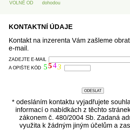
VOLNÉ OD
dohodou
KONTAKTNÍ ÚDAJE
Kontakt na inzerenta Vám zašleme obra
e-mail.
ZADEJTE E-MAIL
4
5
5
3
A OPIŠTE KÓD
* odesláním kontaktu vyjadřujete souhl
informací o nabídkách z těchto stráne
zákonem č. 480/2004 Sb. Zadaná ad
využita k žádným jiným účelům a zas