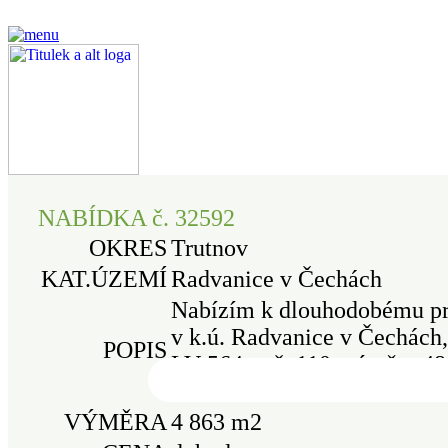
NABÍDKA č. 32592
OKRES
Trutnov
KAT.ÚZEMÍ
Radvanice v Čechách
Nabízím k dlouhodobému p
v k.ú. Radvanice v Čechách
POPIS
LV 564, p.č. 110, výměra 4
0503/2.
VÝMĚRA
4 863 m2