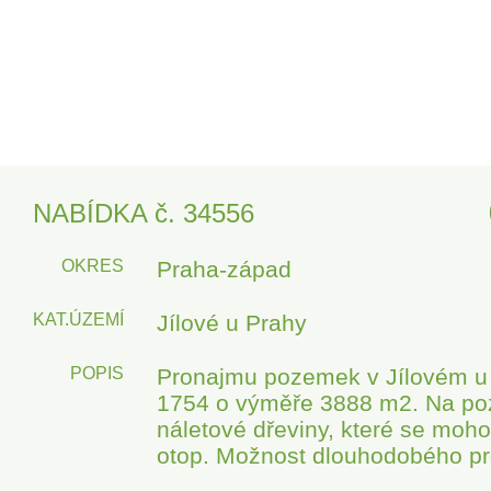
NABÍDKA č. 34556
OKRES
Praha-západ
KAT.ÚZEMÍ
Jílové u Prahy
POPIS
Pronajmu pozemek v Jílovém u 
1754 o výměře 3888 m2. Na po
náletové dřeviny, které se moh
otop. Možnost dlouhodobého p