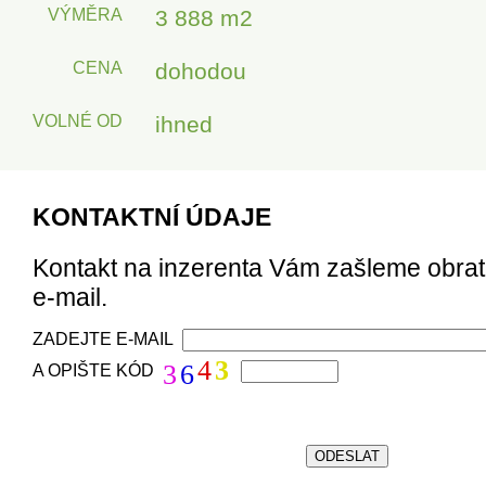
VÝMĚRA
3 888 m2
CENA
dohodou
VOLNÉ OD
ihned
KONTAKTNÍ ÚDAJE
Kontakt na inzerenta Vám zašleme obra
e-mail.
ZADEJTE E-MAIL
4
3
3
6
A OPIŠTE KÓD