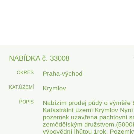
NABÍDKA č. 33008
OKRES
Praha-východ
KAT.ÚZEMÍ
Krymlov
POPIS
Nabízím prodej půdy o výměře
Katastrální území:Krymlov Nyní
pozemek uzavřena pachtovní s
zemědělským družstvem.(5000Kč
výpovědní lhůtou 1rok. Pozemk