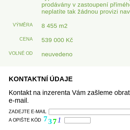
prodávány v zastoupení přímého
neplatíte tak žádnou provizi nav
VÝMĚRA
8 455 m2
CENA
539 000 Kč
VOLNÉ OD
neuvedeno
KONTAKTNÍ ÚDAJE
Kontakt na inzerenta Vám zašleme obra
e-mail.
ZADEJTE E-MAIL
7
1
3
7
A OPIŠTE KÓD