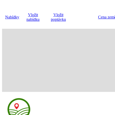
Vložit
Vložit
Nabídky
Cena země
nabídku
poptávku