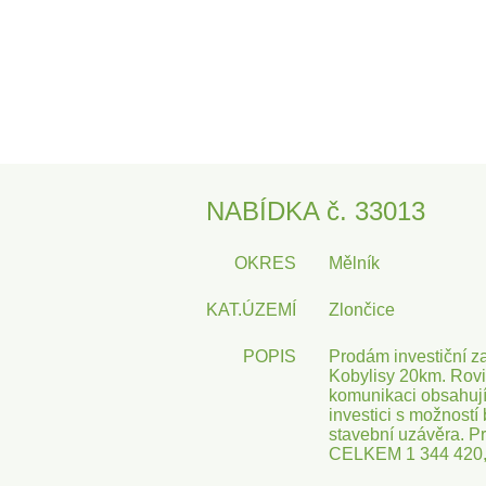
NABÍDKA č. 33013
OKRES
Mělník
KAT.ÚZEMÍ
Zlončice
POPIS
Prodám investiční 
Kobylisy 20km. Rovin
komunikaci obsahují
investici s možnost
stavební uzávěra. Pr
CELKEM 1 344 420,