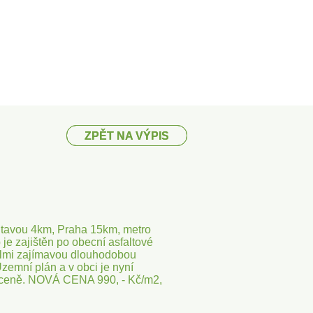
ZPĚT NA VÝPIS
ZPĚT NA VÝPIS
ltavou 4km, Praha 15km, metro
 je zajištěn po obecní asfaltové
velmi zajímavou dlouhodobou
zemní plán a v obci je nyní
y v ceně. NOVÁ CENA 990, - Kč/m2,