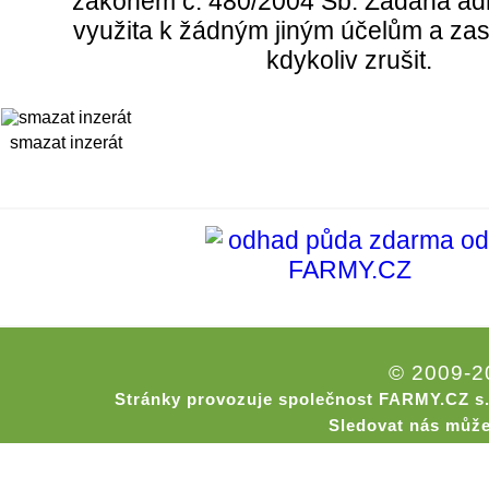
zákonem č. 480/2004 Sb. Zadaná ad
využita k žádným jiným účelům a zas
kdykoliv zrušit.
smazat inzerát
© 2009-
Stránky provozuje společnost FARMY.CZ s.
Sledovat nás může