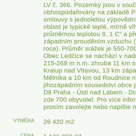
LV č. 366. Pozemky jsou v sou
obhospodařovány na základě P
smlouvy s jednoletou výpovědn
oblast je typické teplé, mírně v
průměrnou teplotou 8, 1 C° a p
západním prouděním vzduchu (
roce). Průměr srážek je 550-70
Obec Ledčice se nachází v na
215-269 m n.m. zhruba 11 km s
Kralup nad Vltavou, 13 km záp
Mělníka a 10 km od Roudnice 
jihozápadním sousedství obce p
D8 Praha - Ústí nad Labem - Dr
zde 700 obyvatel. Pro více info
prosím zavolejte nebo napište n
VÝMĚRA
26 420 m2
CENA