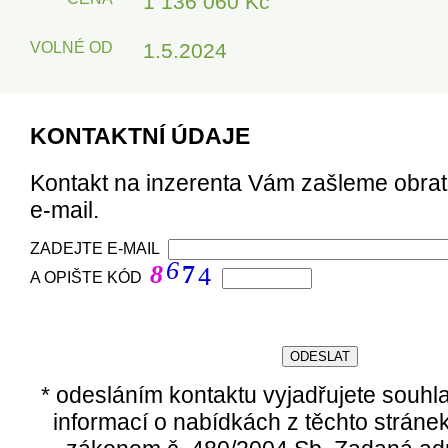
1 136 060 Kč
VOLNÉ OD
1.5.2024
KONTAKTNÍ ÚDAJE
Kontakt na inzerenta Vám zašleme obra
e-mail.
ZADEJTE E-MAIL
6
8
7
4
A OPIŠTE KÓD
* odesláním kontaktu vyjadřujete souhl
informací o nabídkách z těchto stráne