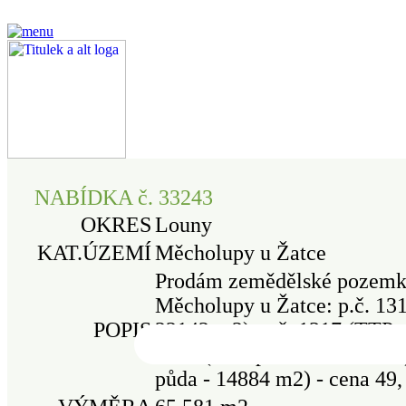
NABÍDKA č. 33243
OKRES
Louny
KAT.ÚZEMÍ
Měcholupy u Žatce
Prodám zemědělské pozemky
Měcholupy u Žatce: p.č. 131
POPIS
22142 m2), p.č. 1317 (TTP -
1318 (orná půda - 25809 m2)
půda - 14884 m2) - cena 49,