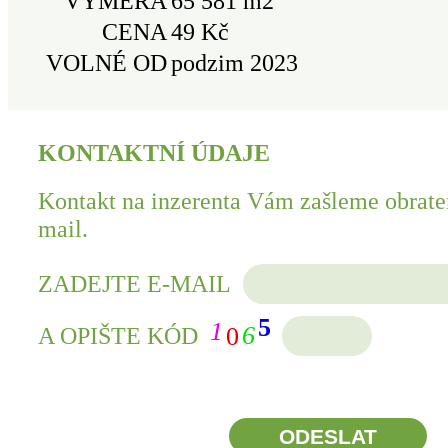
VÝMĚRA
65 581 m2
CENA
49 Kč
VOLNÉ OD
podzim 2023
KONTAKTNÍ ÚDAJE
Kontakt na inzerenta Vám zašleme obrate
mail.
ZADEJTE E-MAIL
5
1
6
0
A OPIŠTE KÓD