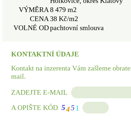
Holkovice, okres Klatovy
VÝMĚRA
8 479 m2
CENA
38 Kč/m2
VOLNÉ OD
pachtovní smlouva
KONTAKTNÍ ÚDAJE
Kontakt na inzerenta Vám zašleme obrate
mail.
ZADEJTE E-MAIL
5
5
A OPIŠTE KÓD
1
4