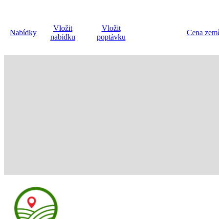
Vložit
Vložit
Nabídky
Cena země
nabídku
poptávku