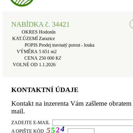
NABÍDKA č. 34421
OKRES
Hodonín
KAT.ÚZEMÍ
Zarazice
POPIS
Prodej travnatý porost - louka
VÝMĚRA
5 651 m2
CENA
250 000 Kč
VOLNÉ OD
1.1.2026
KONTAKTNÍ ÚDAJE
Kontakt na inzerenta Vám zašleme obratem 
mail.
ZADEJTE E-MAIL
4
2
5
5
A OPIŠTE KÓD