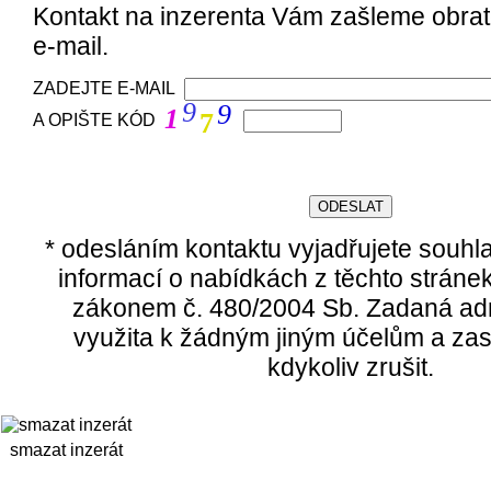
Kontakt na inzerenta Vám zašleme obra
e-mail.
ZADEJTE E-MAIL
9
9
1
7
A OPIŠTE KÓD
* odesláním kontaktu vyjadřujete souhl
informací o nabídkách z těchto stráne
zákonem č. 480/2004 Sb. Zadaná ad
využita k žádným jiným účelům a zas
kdykoliv zrušit.
smazat inzerát