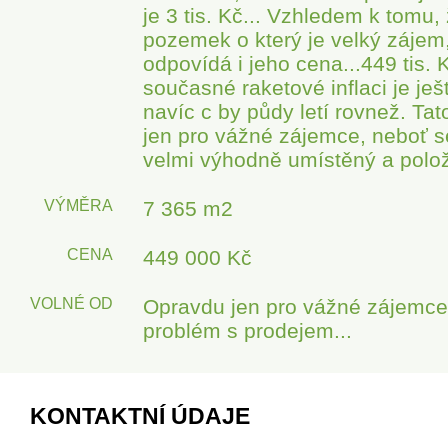
je 3 tis. Kč... Vzhledem k tomu,
pozemek o který je velký zájem
odpovídá i jeho cena...449 tis. K
současné raketové inflaci je ješt
navíc c by půdy letí rovnež. Tat
jen pro vážné zájemce, neboť s
velmi výhodně umístěný a pol
VÝMĚRA
7 365 m2
CENA
449 000 Kč
VOLNÉ OD
Opravdu jen pro vážné zájemce.
problém s prodejem...
KONTAKTNÍ ÚDAJE