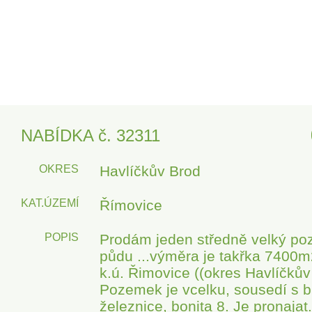
NABÍDKA č. 32311
OKRES
Havlíčkův Brod
KAT.ÚZEMÍ
Římovice
POPIS
Prodám jeden středně velký po
půdu ...výměra je takřka 7400m
k.ú. Řimovice ((okres Havlíčkův
Pozemek je vcelku, sousedí s 
železnice, bonita 8. Je pronajat.