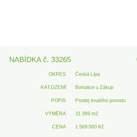
NABÍDKA č. 33265
OKRES
Česká Lípa
KAT.ÚZEMÍ
Bohatice u Zákup
POPIS
Prodej trvalého porostu
VÝMĚRA
31 399 m2
CENA
1 569 000 Kč