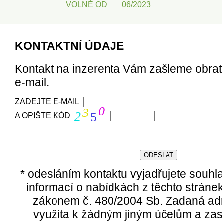
VOLNÉ OD
06/2023
KONTAKTNÍ ÚDAJE
Kontakt na inzerenta Vám zašleme obra
e-mail.
ZADEJTE E-MAIL
0
3
2
5
A OPIŠTE KÓD
* odesláním kontaktu vyjadřujete souhl
informací o nabídkách z těchto stráne
zákonem č. 480/2004 Sb. Zadaná ad
využita k žádným jiným účelům a zas