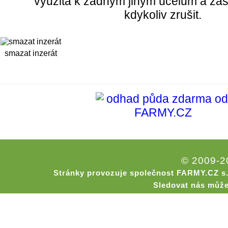
využita k žádným jiným účelům a zas
kdykoliv zrušit.
smazat inzerát
© 2009-
Stránky provozuje společnost FARMY.CZ s.
Sledovat nás může