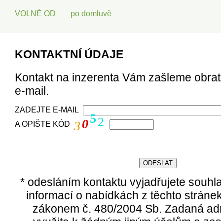
VOLNÉ OD
po domluvě
KONTAKTNÍ ÚDAJE
Kontakt na inzerenta Vám zašleme obra
e-mail.
ZADEJTE E-MAIL
5
2
0
3
A OPIŠTE KÓD
* odesláním kontaktu vyjadřujete souhl
informací o nabídkách z těchto stráne
zákonem č. 480/2004 Sb. Zadaná ad