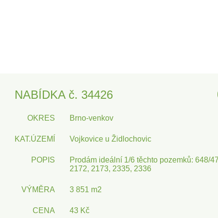
NABÍDKA č. 34426
OKRES
Brno-venkov
KAT.ÚZEMÍ
Vojkovice u Židlochovic
POPIS
Prodám ideální 1/6 těchto pozemků: 648/47
2172, 2173, 2335, 2336
VÝMĚRA
3 851 m2
CENA
43 Kč