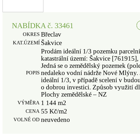
NABÍDKA č. 33461
Břeclav
OKRES
Šakvice
KAT.ÚZEMÍ
Prodám ideální 1/3 pozemku parcelní
katastrální území: Šakvice [761915], 
Jedná se o zemědělský pozemek (pole
nedaleko vodní nádrže Nové Mlýny. 
POPIS
ideální 1/3, v případě scelení v budo
o dobrou investici. Způsob využití d
Plochy zemědělské – NZ
1 144 m2
VÝMĚRA
55 Kč/m2
CENA
neuvedeno
VOLNÉ OD