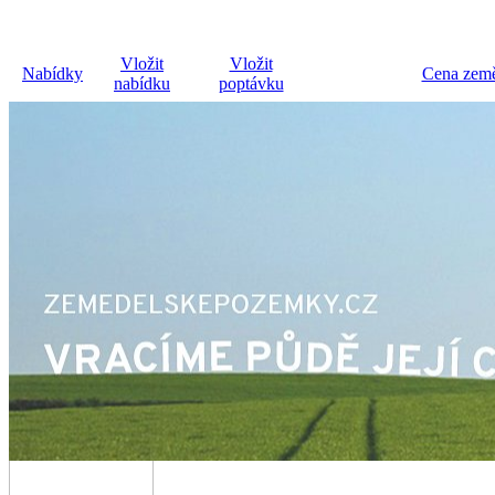
Vložit
Vložit
Nabídky
Cena země
nabídku
poptávku