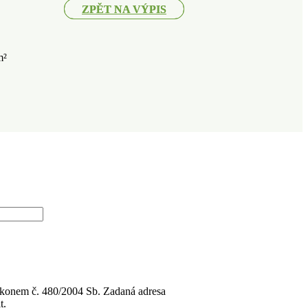
ZPĚT NA VÝPIS
ZPĚT NA VÝPIS
m²
 zákonem č. 480/2004 Sb. Zadaná adresa
t.