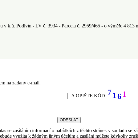
 v k.ú. Podivín - LV č. 3934 - Parcela č. 2959/465 - o výměře 4 813 
em na zadaný e-mail.
7
1
1
6
A OPIŠTE KÓD
las se zasíláním informací o nabídkách z těchto stránek v souladu se
ebude využita k žádným jiným účelům a zasílání můžete kdykoliv zruši