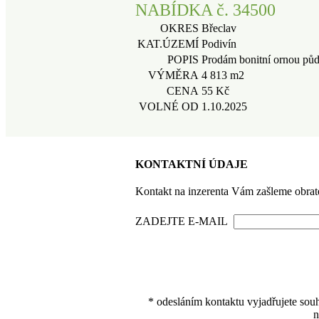
NABÍDKA č. 34500
OKRES
Břeclav
KAT.ÚZEMÍ
Podivín
POPIS
Prodám bonitní ornou půdu
VÝMĚRA
4 813 m2
CENA
55 Kč
VOLNÉ OD
1.10.2025
KONTAKTNÍ ÚDAJE
Kontakt na inzerenta Vám zašleme obrat
ZADEJTE E-MAIL
* odesláním kontaktu vyjadřujete souh
n