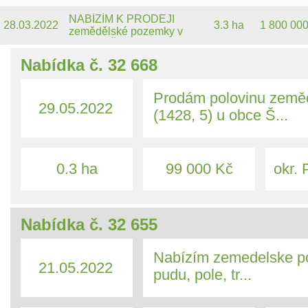
volné. Cena dohodou.
Radvanice v Čechách,
obec Radvanice, LV 564,
NABÍZÍM K PRODEJI
28.03.2022
3.3 ha
1 800 00
p.č. 110, výměra 4863
zemědělské pozemky v
m2, TTP, DPB 0503/2.
katastru Šašovice u obce
Želetava, okr. Třebíč.
Nabídka č. 32 668
Pouze jeden vlastník,
pozemek je bez
jakýchkoli zátěží,
Prodám polovinu země
29.05.2022
věcných břemen apod.
(1428, 5) u obce Š...
Pozemky jsou po
pozemkových úpravách,
ihned k dispozici. Prodám
pouze jako celek. Prosím
0.3 ha
99 000 Kč
okr. 
bez účasti RK aj.
zprostředkovatelů. V
případě rychlého jednání
sleva. Více info na tel.
Nabídka č. 32 655
Nabízím zemedelske p
21.05.2022
pudu, pole, tr...