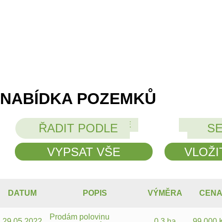
NABÍDKA POZEMKŮ
ŘADIT PODLE
SESTU
ŘADIT PODLE
S
VYPSAT VŠE
VLOŽI
DATUM
POPIS
VÝMĚRA
CEN
Prodám polovinu
29.05.2022
0.3 ha
99 000 