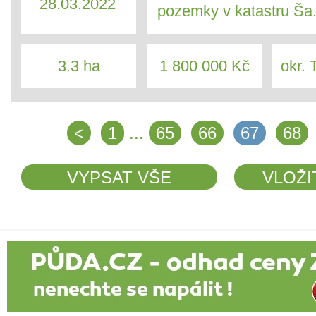
28.03.2022
pozemky v katastru Ša.
3.3 ha
1 800 000 Kč
okr. 
<
1
...
65
66
67
68
VYPSAT VŠE
VLOŽI