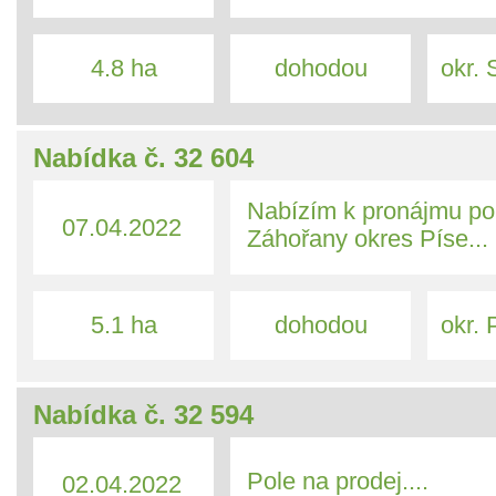
4.8 ha
dohodou
okr. S
Nabídka č. 32 604
Nabízím k pronájmu pol
07.04.2022
Záhořany okres Píse...
5.1 ha
dohodou
okr. 
Nabídka č. 32 594
Pole na prodej....
02.04.2022