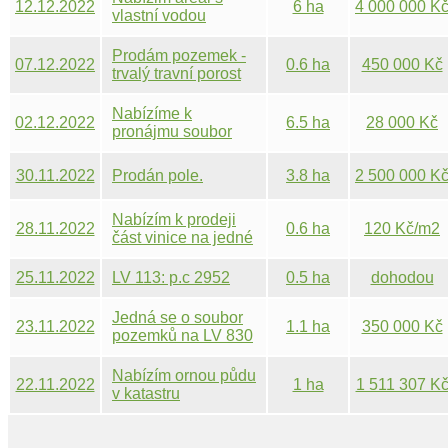
12.12.2022
6 ha
4 000 000 K
připravena na
vlastní vodou
sklizeň. Cena
oploceno
dohodou.
skladovací
Prodám pozemek -
07.12.2022
0.6 ha
450 000 Kč
zastřešené prostory
trvalý travní porost
možnost dalších
dle LV 1364- pouze
staveb vhodné pro
parcela 2168
Nabízíme k
02.12.2022
6.5 ha
28 000 Kč
chov koní a pod.
celkem 5743 m
pronájmu soubor
zemědělských
pozemků (1x OP:
30.11.2022
Prodán pole.
3.8 ha
2 500 000 K
p.č. 313, 3x TTP:
p.č. 409/3, 336/3,
Nabízím k prodeji
684/2) v k.ú.
28.11.2022
0.6 ha
120 Kč/m2
část vinice na jedné
Jestřebí u České
z největších
Lípy.
viničních tratí na
25.11.2022
LV 113: p.c 2952
0.5 ha
dohodou
Znojemsku -
Načeratický kopec.
Jedná se o soubor
23.11.2022
1.1 ha
350 000 Kč
LV 611. Jedná se o
pozemků na LV 830
dva pozemky -
-1/5 spoluvlastnický
samotná vinice o
podíl z celkové
Nabízím ornou půdu
výměře 5146m2 a
22.11.2022
1 ha
1 511 307 K
výměry 55 351 m2 v
v katastru
cesta k vinici o
uvedeném
Podolánka,
výměře 1301m2.
katastrálním území.
pozemek je
Více info na emailu.
Na části pozemků je
propachtovaný, na