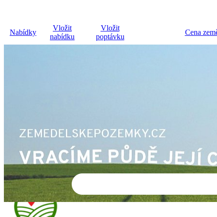
Vložit
Vložit
Nabídky
Cena země
nabídku
poptávku