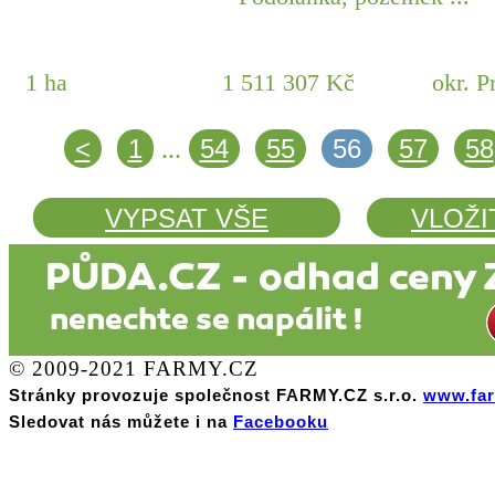
1 ha
1 511 307 Kč
okr. P
<
1
54
55
56
57
58
...
VYPSAT VŠE
VLOŽI
© 2009-2021 FARMY.CZ
Stránky provozuje společnost FARMY.CZ s.r.o.
www.far
Sledovat nás můžete i na
Facebooku