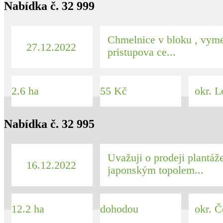
Nabídka č. 32 999
vedena aktivní
pozemku vedou
pachtovní smlouva.
liniové stavby ,
Předmětem jsou
plynovody, DOK
vesměs travnaté a
Chmelnice v bloku , vyme
ostatní plochy. Lze
27.12.2022
pristupova ce...
dohledat v náhledu
na ČÚZK. Daná
cena je k jednání.
2.6 ha
55 Kč
okr. L
Nabídka č. 32 995
Uvažuji o prodeji plantá
16.12.2022
japonským topolem...
12.2 ha
dohodou
okr. Č