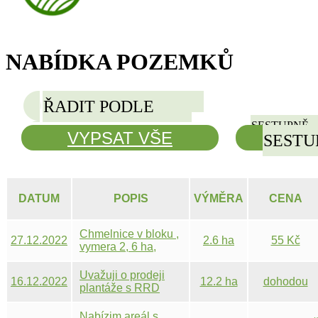
NABÍDKA POZEMKŮ
ŘADIT PODLE
ŘADIT PODLE
SESTUPNĚ
VYPSAT VŠE
VLOŽI
SESTU
DATUM
POPIS
VÝMĚRA
CENA
Chmelnice v bloku ,
27.12.2022
2.6 ha
55 Kč
vymera 2, 6 ha,
pristupova cesta,
vodni tok u
Uvažuji o prodeji
16.12.2022
12.2 ha
dohodou
chmelnice
plantáže s RRD
japonským topolem.
Nyní plantáž
Nabízim areál s