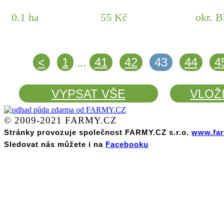
0.1 ha
55 Kč
okr. B
<
1
41
42
43
44
4
...
VYPSAT VŠE
VLOŽ
© 2009-2021 FARMY.CZ
Stránky provozuje společnost FARMY.CZ s.r.o.
www.far
Sledovat nás můžete i na
Facebooku